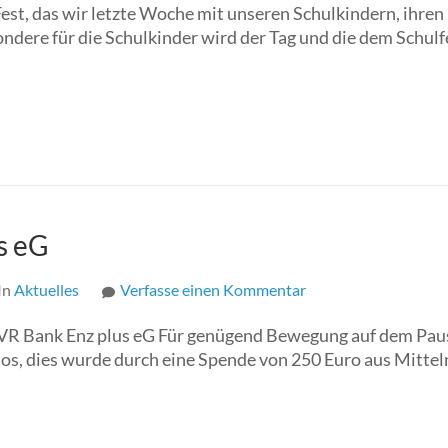
Fest, das wir letzte Woche mit unseren Schulkindern, ihre
mit
ondere für die Schulkinder wird der Tag und die dem Schu
Zirkusgala
s eG
In
Aktuelles
Verfasse einen Kommentar
zu
Spende
VR Bank Enz plus eG Für genügend Bewegung auf dem Pau
der
los, dies wurde durch eine Spende von 250 Euro aus Mitte
VR
Bank
Enz
plus