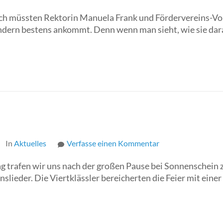
Spende
ch müssten Rektorin Manuela Frank und Fördervereins-Vor
des
indern bestens ankommt. Denn wenn man sieht, wie sie dar
Förderverein
In
Aktuelles
Verfasse einen Kommentar
zu
Martinsfeier
 trafen wir uns nach der großen Pause bei Sonnenschein zu
lieder. Die Viertklässler bereicherten die Feier mit eine