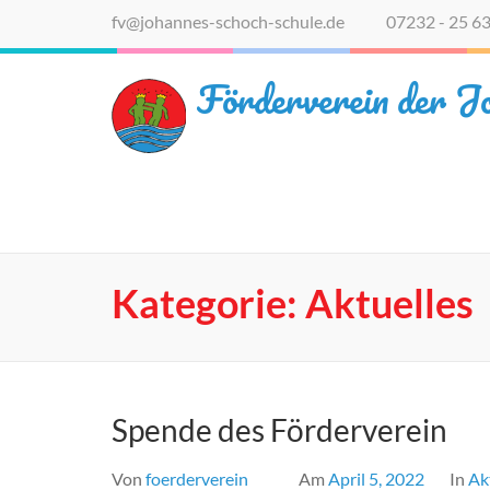
Zum
fv@johannes-schoch-schule.de
07232 - 25 6
Inhalt
springen
Förderverein der J
(Eingabetaste
drücken)
Kategorie:
Aktuelles
Spende des Förderverein
Von
foerderverein
Am
April 5, 2022
In
Ak