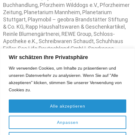
Buchhandlung, Pforzheim Wilddogs e.V., Pforzheimer
Zeitung, Planetarium Mannheim, Planetarium
Stuttgart, Playmobil – geobra Brandstätter Stiftung
& Co. KG, Rapp Haushaltswaren & Geschenkartikel,
Reinle Blumengärtnerei, REWE Group, Schloss-
Apotheke e.K., Schreibwaren Schaudt, Schuhhaus
Föller, Sea Life Deutschland GmbH, Sparkasse
Pforzheim Calw, Sport-Tex Haag, Staatliches
Wir schätzen Ihre Privatsphäre
Museum für Naturkunde Stuttgart, The Body Shop,
Wir verwenden Cookies, um Inhalte zu präsentieren und
VfB Stuttgart 1893 und Volksbank Wilferdingen
unseren Datenverkehr zu analysieren. Wenn Sie auf "Alle
Keltern eG.
akzeptieren" klicken, stimmen Sie unserer Verwendung von
Cookies zu.
Alle akzeptieren
DATENSCHUTZ
|
IMPRESSUM
© 2023 FÖRDERVEREIN DER JOHANNES-SCHOCH-SCHULE
Anpassen
KÖNIGSBACH