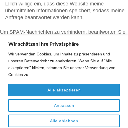
Ich willige ein, dass diese Website meine
übermittelten Informationen speichert, sodass meine
Anfrage beantwortet werden kann.
Um SPAM-Nachrichten zu verhindern, beantworten Sie
bitte die folgende Frage: 3 + 4 =
Wir schätzen Ihre Privatsphäre
Wir verwenden Cookies, um Inhalte zu präsentieren und
unseren Datenverkehr zu analysieren. Wenn Sie auf "Alle
akzeptieren" klicken, stimmen Sie unserer Verwendung von
Cookies zu.
Alle akzeptieren
DATENSCHUTZ
|
IMPRESSUM
© 2023 FÖRDERVEREIN DER JOHANNES-SCHOCH-SCHULE
Anpassen
KÖNIGSBACH
PRESCHOOL AND KINDERGARTEN | ENTWICKELT VON
RARA THEME
.
Alle ablehnen
UNTERSTÜTZT VON
WORDPRESS.